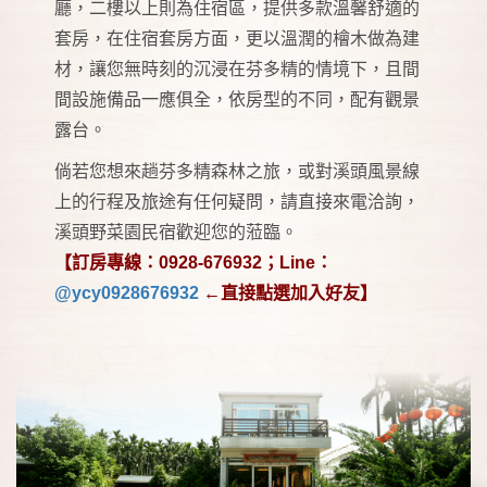
廳，二樓以上則為住宿區，提供多款溫馨舒適的
套房，在住宿套房方面，更以溫潤的檜木做為建
材，讓您無時刻的沉浸在芬多精的情境下，且間
間設施備品一應俱全，依房型的不同，配有觀景
露台。
倘若您想來趟芬多精森林之旅，或對溪頭風景線
上的行程及旅途有任何疑問，請直接來電洽詢，
溪頭野菜園民宿歡迎您的蒞臨。
【訂房專線：0928-676932；Line：
@ycy0928676932
←直接點選加入好友】