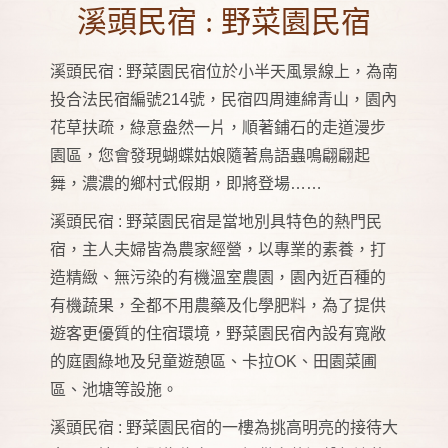
溪頭民宿 : 野菜園民宿
溪頭民宿 : 野菜園民宿位於小半天風景線上，為南
投合法民宿編號214號，民宿四周連綿青山，園內
花草扶疏，綠意盎然一片，順著鋪石的走道漫步
園區，您會發現蝴蝶姑娘隨著鳥語蟲鳴翩翩起
舞，濃濃的鄉村式假期，即將登場……
溪頭民宿 : 野菜園民宿是當地別具特色的熱門民
宿，主人夫婦皆為農家經營，以專業的素養，打
造精緻、無污染的有機溫室農園，園內近百種的
有機蔬果，全都不用農藥及化學肥料，為了提供
遊客更優質的住宿環境，野菜園民宿內設有寬敞
的庭園綠地及兒童遊憩區、卡拉OK、田園菜圃
區、池塘等設施。
溪頭民宿 : 野菜園民宿的一樓為挑高明亮的接待大