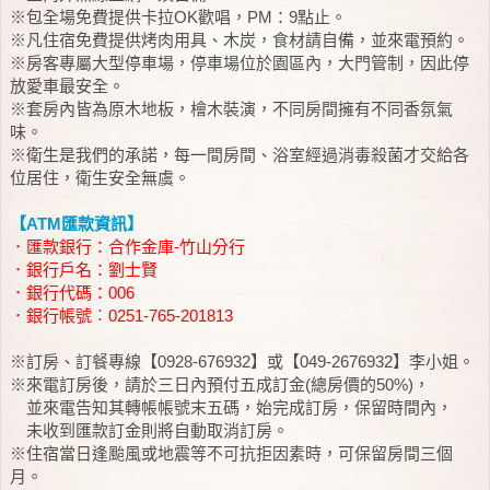
※包全場免費提供卡拉OK歡唱，PM：9點止。
※凡住宿免費提供烤肉用具、木炭，食材請自備，並來電預約。
※房客專屬大型停車場，停車場位於園區內，大門管制，因此停
放愛車最安全。
※套房內皆為原木地板，檜木裝演，不同房間擁有不同香氛氣
味。
※衛生是我們的承諾，每一間房間、浴室經過消毒殺菌才交給各
位居住，衛生安全無虞。
【ATM匯款資訊】
．匯款銀行：合作金庫-竹山分行
．銀行戶名：劉士賢
．銀行代碼：006
．銀行帳號︰0251-765-201813
※訂房、訂餐專線【0928-676932】或【049-2676932】李小姐。
※來電訂房後，請於三日內預付五成訂金(總房價的50%)，
並來電告知其轉帳帳號末五碼，始完成訂房，保留時間內，
未收到匯款訂金則將自動取消訂房。
※住宿當日逢颱風或地震等不可抗拒因素時，可保留房間三個
月。