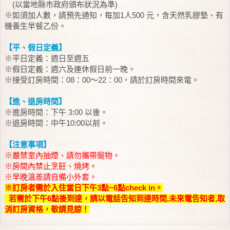
(以當地縣市政府頒布狀況為準)
※如須加人數，請預先通知，每加1人500 元，含天然乳膠墊、有
機養生早餐乙份。
【平、假日定義】
※平日定義：週日至週五
※假日定義：週六及連休假日前一晚。
※接受訂房時間：08：00～22：00，請於訂房時間來電。
【進、退房時間】
※進房時間：下午 3:00 以後。
※退房時間：中午10:00以前。
【注意事項】
※嚴禁室內抽煙、請勿攜帶寵物。
※房間內禁止烹飪、燒烤。
※早晚溫差請自備小外套。
※訂房者需於入住當日下午3點~6點check in。
若需於下午6點後到達，請以電話告知到達時間,未來電告知者,取
消訂房資格，敬請見諒！