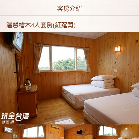
客房介紹
溫馨檜木4人套房(紅蘿蔔)