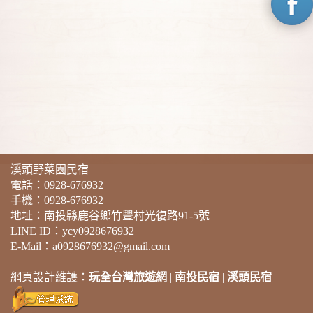
溪頭野菜園民宿
電話：
0928-676932
手機：
0928-676932
地址：南投縣鹿谷鄉竹豐村光復路91-5號
LINE ID：ycy0928676932
E-Mail：a0928676932@gmail.com
網頁設計維護：
玩全台灣旅遊網
|
南投民宿
|
溪頭民宿